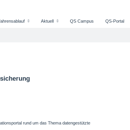
fahrensablauf
Aktuell
QS Campus
QS-Portal
ssicherung
rmationsportal rund um das Thema datengestützte