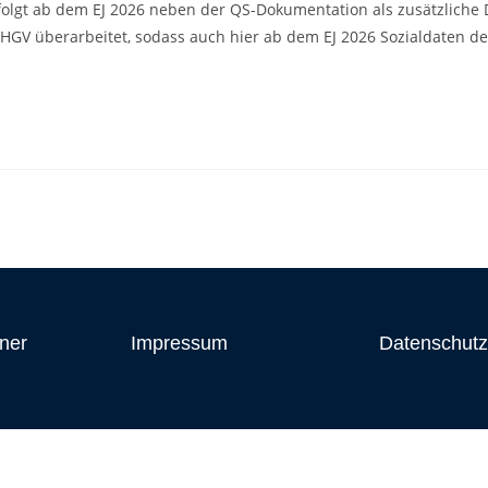
olgt ab dem EJ 2026 neben der QS-Dokumentation als zusätzliche D
 HGV überarbeitet, sodass auch hier ab dem EJ 2026 Sozialdaten 
ner
Impressum
Datenschutz
Zur LAG Infomail anmelden