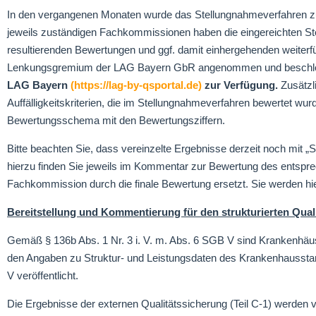
In den vergangenen Monaten wurde das Stellungnahmeverfahren zu 
jeweils zuständigen Fachkommissionen haben die eingereichten Ste
resultierenden Bewertungen und ggf. damit einhergehenden weite
Lenkungsgremium der LAG Bayern GbR angenommen und beschl
LAG Bayern
(
https://lag-by-qsportal.de
)
zur Verfügung.
Zusätzl
Auffälligkeitskriterien, die im Stellungnahmeverfahren bewertet wu
Bewertungsschema mit den Bewertungsziffern.
Bitte beachten Sie, dass vereinzelte Ergebnisse derzeit noch mit
hierzu finden Sie jeweils im Kommentar zur Bewertung des entspre
Fachkommission durch die finale Bewertung ersetzt. Sie werden hie
Bereitstellung und Kommentierung für den strukturierten Quali
Gemäß § 136b Abs. 1 Nr. 3 i. V. m. Abs. 6 SGB V sind Krankenhäuser 
den Angaben zu Struktur- und Leistungsdaten des Krankenhausstand
V veröffentlicht.
Die Ergebnisse der externen Qualitätssicherung (Teil C-1) werde