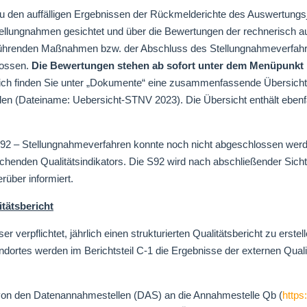
den auffälligen Ergebnissen der Rückmelderichte des Auswertungsj
llungnahmen gesichtet und über die Bewertungen der rechnerisch auf
rführenden Maßnahmen bzw. der Abschluss des Stellungnahmeverfah
ossen.
Die Bewertungen stehen ab sofort unter dem Menüpunkt 
ich finden Sie unter „Dokumente“ eine zusammenfassende Übersicht ü
rden (Dateiname: Uebersicht-STNV 2023). Die Übersicht enthält ebenfal
 „S92 – Stellungnahmeverfahren konnte noch nicht abgeschlossen werd
chenden Qualitätsindikators. Die S92 wird nach abschließender Sic
rüber informiert.
tätsbericht
verpflichtet, jährlich einen strukturierten Qualitätsbericht zu erstel
ortes werden im Berichtsteil C-1 die Ergebnisse der externen Quali
n von den Datenannahmestellen (DAS) an die Annahmestelle Qb (
https