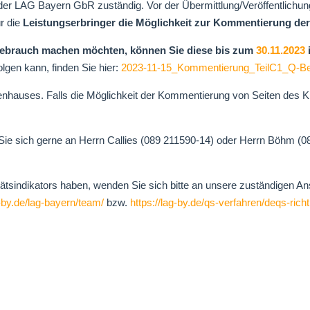
AS der LAG Bayern GbR zuständig. Vor der Übermittlung/Veröffentlichu
ür die
Leistungserbringer die Möglichkeit zur Kommentierung de
Gebrauch machen möchten, können Sie diese bis zum
30.11.2023
olgen kann, finden Sie hier:
2023-11-15_Kommentierung_TeilC1_Q-Ber
hauses. Falls die Möglichkeit der Kommentierung von Seiten des Kra
e sich gerne an Herrn Callies (089 211590-14) oder Herrn Böhm (089
itätsindikators haben, wenden Sie sich bitte an unsere zuständigen 
g-by.de/lag-bayern/team/
bzw.
https://lag-by.de/qs-verfahren/deqs-richtl