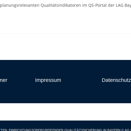
planungsrelevanten Qualitätsindikatoren im QS-Portal der LAG Bay
ner
Impressum
Datenschutz
Zur LAG Infomail anmelden
TEN, EINRICHTUNGSÜBERGREIFENDEN QUALITÄTSSICHERUNG IN BAYERN (LAG